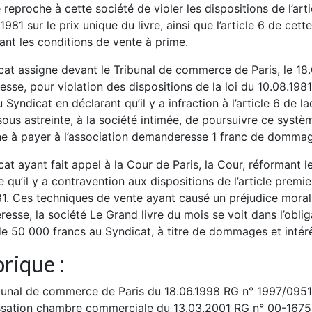
 reproche à cette société de violer les dispositions de l’arti
1981 sur le prix unique du livre, ainsi que l’article 6 de cett
ant les conditions de vente à prime.
cat assigne devant le Tribunal de commerce de Paris, le 18.
sse, pour violation des dispositions de la loi du 10.08.1981
 Syndicat en déclarant qu’il y a infraction à l’article 6 de lad
 sous astreinte, à la société intimée, de poursuivre ce systè
 à payer à l’association demanderesse 1 franc de dommage
at ayant fait appel à la Cour de Paris, la Cour, réformant l
 qu’il y a contravention aux dispositions de l’article premier
81. Ces techniques de vente ayant causé un préjudice moral
sse, la société Le Grand livre du mois se voit dans l’oblig
 50 000 francs au Syndicat, à titre de dommages et intérê
rique :
bunal de commerce de Paris du 18.06.1998 RG n° 1997/095
sation chambre commerciale du 13.03.2001 RG n° 00-167