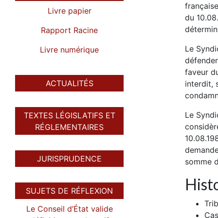
française
Livre papier
du 10.08.
détermin
Rapport Racine
Le Syndi
Livre numérique
défendere
faveur du
ACTUALITÉS
interdit,
condamne
Le Syndic
TEXTES LÉGISLATIFS ET
considère
RÉGLEMENTAIRES
10.08.19
demandere
JURISPRUDENCE
somme de
Histo
SUJETS DE RÉFLEXION
Tri
Le Conseil d’État valide
Cas