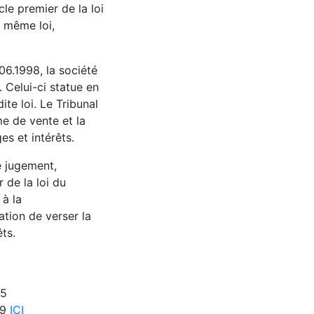
cle premier de la loi
e même loi,
06.1998, la société
. Celui-ci statue en
ite loi. Le Tribunal
me de vente et la
s et intérêts.
e jugement,
 de la loi du
 à la
ation de verser la
ts.
15
59
ICI